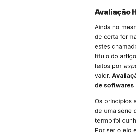
Avaliação 
Ainda no mesm
de certa forma
estes chamados
título do arti
feitos por
exp
valor.
Avaliaçã
de softwares 
Os princípios 
de uma série d
termo foi cun
Por ser o elo