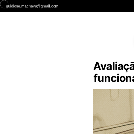
guidione.machava@gmail.com
Avaliaçã
funcion