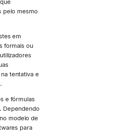
 que
os pelo mesmo
estes em
s formais ou
utilizadores
uas
na tentativa e
.
os e fórmulas
or. Dependendo
 no modelo de
ftwares para