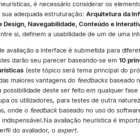
eurísticas, é necessário considerar os element
à sua adequada estruturação:
Arquitetura da I
e Design, Navegabilidade, Conteúdo e Interati
ntre si, definem a usabilidade de um de uma int
 avaliação a interface é submetida para difere
Estes darão seu parecer baseando-se em
10 prin
rísticas
(este tópico será tema principal do pr
 das maiores vantagens do
feedbacks
baseado na
 possibilidade deste ser feito em qualquer fase 
a os utilizadores, para testes de outra nature
as, onde o
feedback
baseado no uso do softwar
indispensável.Na avaliação heurística é import
rfil do avaliador, o
expert
.