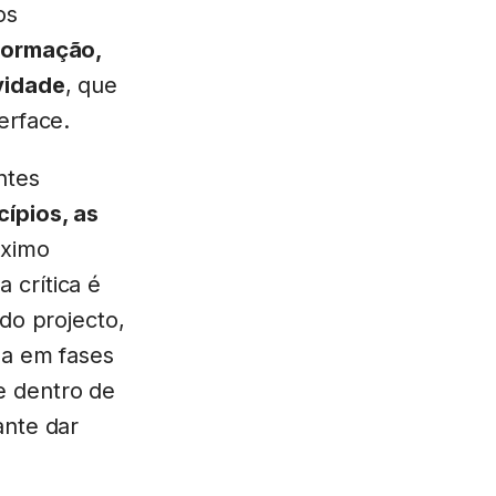
os
nformação,
vidade
, que
erface.
ntes
cípios, as
óximo
 crítica é
do projecto,
za em fases
e dentro de
ante dar