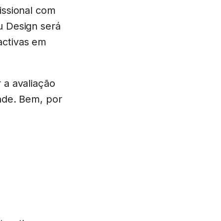
issional com
u Design será
activas em
 a avaliação
dade. Bem, por