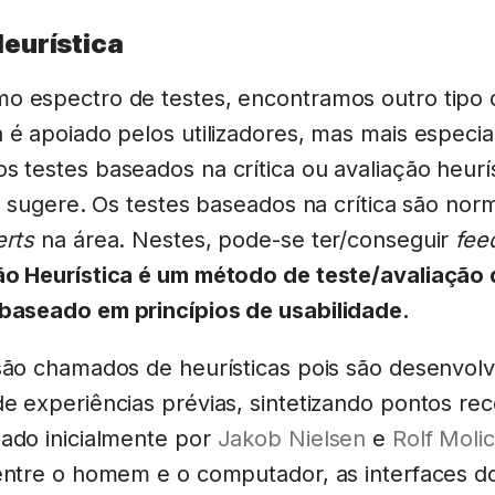
Heurística
o espectro de testes, encontramos outro tipo 
 é apoiado pelos utilizadores, mas mais especia
 testes baseados na crítica ou avaliação heurí
go sugere. Os testes baseados na crítica são no
erts
na área. Nestes, pode-se ter/conseguir
fee
o Heurística é um método de teste/avaliação 
baseado em princípios de usabilidade.
são chamados de heurísticas pois são desenvolvi
e experiências prévias, sintetizando pontos rec
hado inicialmente por
Jakob Nielsen
e
Rolf Moli
 entre o homem e o computador, as interfaces d