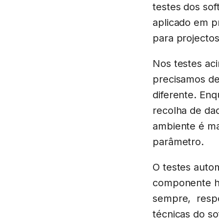
testes dos so
aplicado em p
para projecto
Nos testes aci
precisamos de
diferente. Enq
recolha de dad
ambiente é ma
parâmetro.
O testes auto
componente hu
sempre, respo
técnicas do so