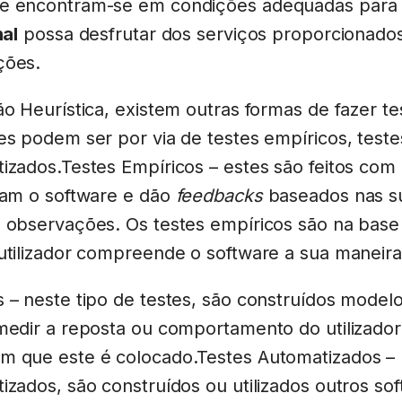
re encontram-se em condições adequadas para
nal
possa desfrutar dos serviços proporcionad
ções.
ão Heurística, existem outras formas de fazer t
es podem ser por via de testes empíricos, teste
izados.Testes Empíricos – estes são feitos com 
stam o software e dão
feedbacks
baseados nas s
 observações. Os testes empíricos são na base 
utilizador compreende o software a sua maneira
 – neste tipo de testes, são construídos model
/medir a reposta ou comportamento do utilizad
m que este é colocado.Testes Automatizados –
izados, são construídos ou utilizados outros so