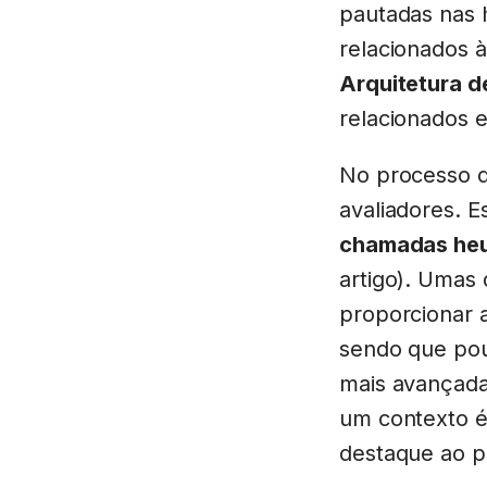
pautadas nas h
relacionados 
Arquitetura d
relacionados e
No processo de
avaliadores. 
chamadas heu
artigo). Umas
proporcionar a
sendo que poup
mais avançad
um contexto é 
destaque ao pe