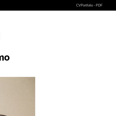
CV
Portfolio - PDF
omo