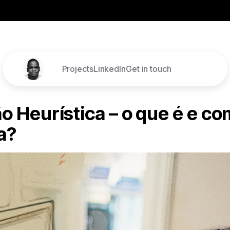
Projects
LinkedIn
Get in touch
Projects
LinkedIn
Get in
o Heurística – o que é e c
touch
a?