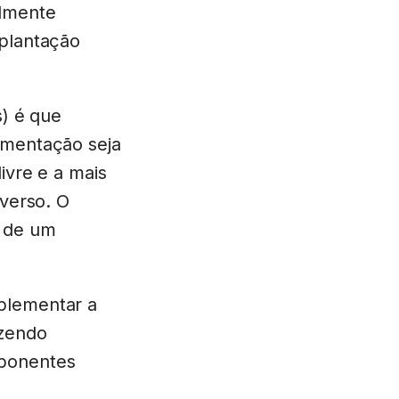
ilmente
mplantação
s) é que
ementação seja
ivre e a mais
nverso. O
o de um
plementar a
azendo
mponentes