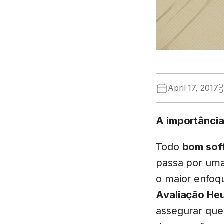
April 17, 2017
A importância
Todo
bom sof
passa por uma 
o maior enfoq
Avaliação Heu
assegurar que