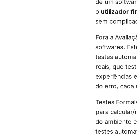
de um softwa
o
utilizador fi
sem complica
Fora a Avaliaç
softwares. Est
testes automat
reais, que te
experiências e
do erro, cada 
Testes Formais
para calcular
do ambiente e
testes automat