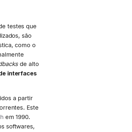
de testes que
lizados, são
stica, como o
rmalmente
dbacks
de alto
de interfaces
dos a partir
orrentes. Este
ch
em 1990.
os softwares,